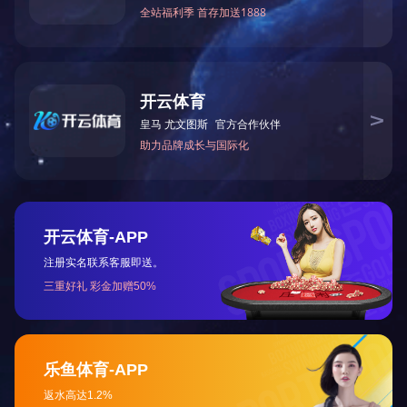
详细>
菲菱科
2020-06-30
“端午临中
节”。
详细>
上一页
1