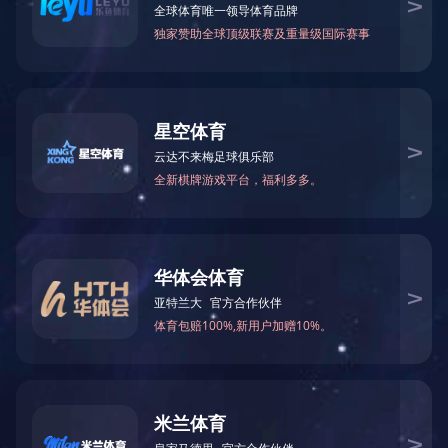
瑞兔迎新，2
动---“走
详细>
菲菱科
2023-02-07
2023年2
详细>