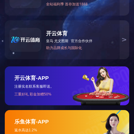
详细>
菲菱科
2022-09-23
2022年9
详细>
上一页
1