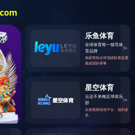
中国
English
资者关系
爱游戏官方网站-爱游戏aiyouxi（中国）
爱游戏官方网站
>
网站地图