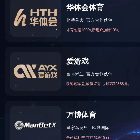
关于我们
公司简介
荣誉资质
发展历程
爱游戏
新闻资讯
行业资讯
爱游戏官方网站
产品中心
有线产品
无管交换机
无线产品
管理
关
5G路由器
5G IOT产品
服务支持