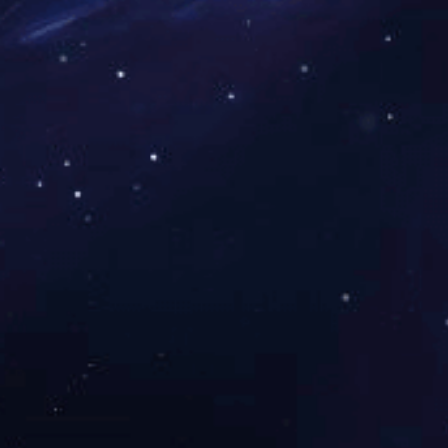
可靠性保障
公司拥有多种类型的可靠性实验设备，全制程监控产