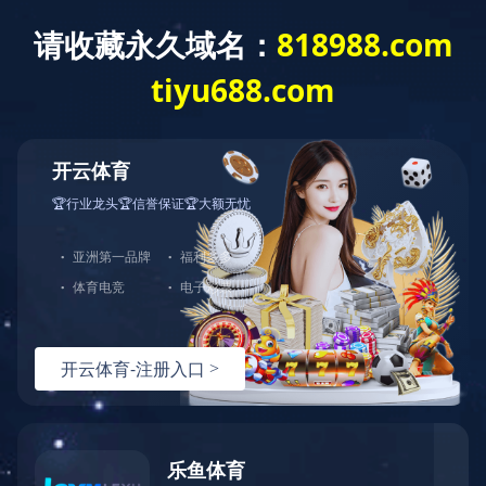
爱游戏官方网站
爱游戏官方网站
关于我
行业资讯
爱游戏官方网站
“跃动青春，